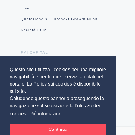
Home
Quotazione su Euronext Growth Milan
Società EGM
PMI CAPITAL
Questo sito utilizza i cookies per una migliore
Chi siamo
navigabilità e per fornire i servizi abilitati nel
Gruppo IR Top Consulting
portale. La Policy sui cookies è disponibile
sul sito.
Privacy Policy
Chiudendo questo banner o proseguendo la
Cookie policy
navigazione sul sito si accetta l’utilizzo dei
cookies.
Più infomazioni
Contatti
Continua