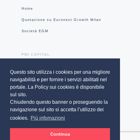
Home
Quotazione su Euronext Growth Milan
Società EGM
PMI CAPITAL
Questo sito utilizza i cookies per una migliore
Chi siamo
navigabilità e per fornire i servizi abilitati nel
Gruppo IR Top Consulting
portale. La Policy sui cookies è disponibile
sul sito.
Privacy Policy
Chiudendo questo banner o proseguendo la
Cookie policy
navigazione sul sito si accetta l’utilizzo dei
cookies.
Più infomazioni
Contatti
Continua