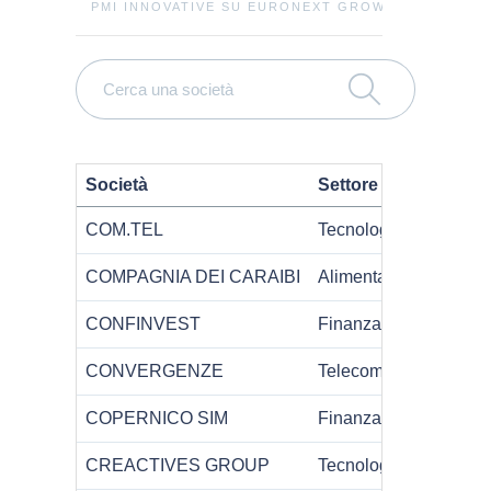
PMI INNOVATIVE SU EURONEXT GROWTH MILAN (70
Società
Settore
COM.TEL
Tecnologia
L
COMPAGNIA DEI CARAIBI
Alimentare
P
CONFINVEST
Finanza
L
CONVERGENZE
Telecomunicazioni
COPERNICO SIM
Finanza
F
CREACTIVES GROUP
Tecnologia
V