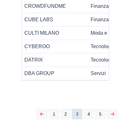
CROWDFUNDME
Finanza
L
CUBE LABS
Finanza
L
CULTI MILANO
Moda e Lusso
L
CYBEROO
Tecnologia
E
DATRIX
Tecnologia
L
DBA GROUP
Servizi
V
1
2
3
4
5