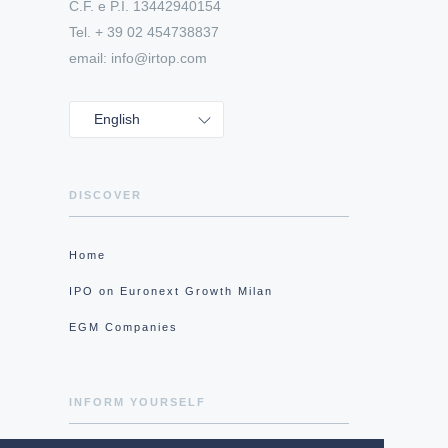
C.F. e P.I. 13442940154
Tel. + 39 02 454738837
email: info@irtop.com
English
DISCOVER
Home
IPO on Euronext Growth Milan
EGM Companies
INFORM YOURSELF