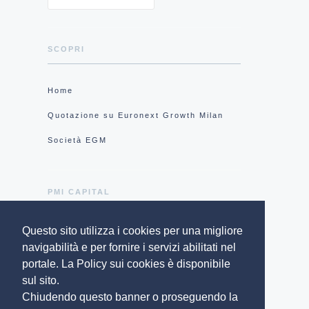
SCOPRI
Home
Quotazione su Euronext Growth Milan
Società EGM
PMI CAPITAL
Questo sito utilizza i cookies per una migliore
Chi siamo
navigabilità e per fornire i servizi abilitati nel
Gruppo IR Top Consulting
portale. La Policy sui cookies è disponibile
sul sito.
Privacy Policy
Chiudendo questo banner o proseguendo la
Cookie policy